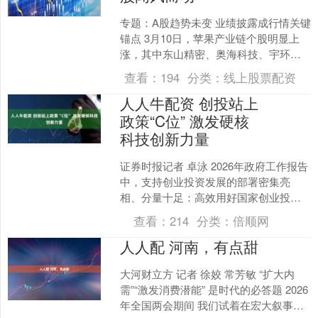
专题：A股趋势未变 业绩披露成行情关键
锚点 3月10日，苹果产业链个股明显上
涨，其中东山精密、奥海科技、宇环数
控等涨停，蓝特光学、百邦科技、光大
查看：
194
分类：
线上股票配资
同创等涨幅超10....
人人牛配资 创投站上
政策“C位” 激发硬核
科技创新力量
证券时报记者 卓泳 2026年政府工作报告
中，支持创业投资发展的部署密集亮
相、分量十足：高效用好国家创业投资
引导基金，大力发展创业投资、天使投
查看：
214
分类：
倍顺网
资，政府投资基金要....
人人配 河南，有点甜
大河财立方 记者 徐姣 常芳敏 “扩大内
需”“激发消费潜能” 是时代的必答题 2026
年全国两会期间 我们试着在宏大叙事之