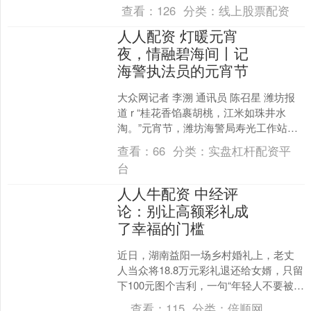
外 寻找一份更温暖的注脚 这份注脚 藏....
查看：
126
分类：
线上股票配资
人人配资 灯暖元宵
夜，情融碧海间丨记
海警执法员的元宵节
大众网记者 李溯 通讯员 陈召星 潍坊报
道 r “桂花香馅裹胡桃，江米如珠井水
淘。”元宵节，潍坊海警局寿光工作站全
体执法员协力制作汤圆，从面团制备、
查看：
66
分类：
实盘杠杆配资平
馅料调制，到....
台
人人牛配资 中经评
论：别让高额彩礼成
了幸福的门槛
近日，湖南益阳一场乡村婚礼上，老丈
人当众将18.8万元彩礼退还给女婿，只留
下100元图个吉利，一句“年轻人不要被金
钱蒙蔽了自己的婚姻幸福”刷屏网络，引
查看：
115
分类：
倍顺网