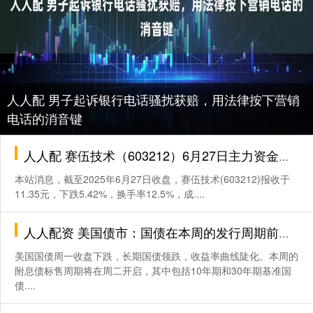
人人配 男子起诉银行电话骚扰获赔，用法律按下营销
电话的消音键
人人配 赛伍技术（603212）6月27日主力资金净卖出4143.13万元
本站消息，截至2025年6月27日收盘，赛伍技术(603212)报收于
11.35元，下跌5.42%，换手率12.5%，成....
人人配资 美国债市：国债在本周的发行周期前下跌 收益率曲线陡化
美国国债周一收盘下跌，长期国债领跌，收益率曲线陡化。本周的
附息债标售周期将在周二开启，其中包括10年期和30年期基准国
债....