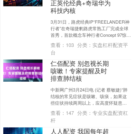
正英伦经典+奇瑞华为
科技内核
3月31日，路虎经典IP“FREELANDER神
行者”在奇瑞捷豹路虎常熟工厂完成全球
首秀，首款概念车神行者Concept 97惊艳
亮相。 随着最后一台燃油版揽胜....
查看：
103
分类：
实盘杠杆配资平
台
仁佰配资 别忽视长期
咳嗽！专家提醒及时
排查肺结核
中新网广州3月24日电 (记者 蔡敏婕)“肺
结核的常见症状是咳嗽、咳痰，如果这
些症状持续两周以上，应高度怀疑患有
肺结核，应及时到结核病定点医疗机构
查看：
147
分类：
专业实盘配资杠
诊治。”广州市....
杆
人人配资 我国每年超