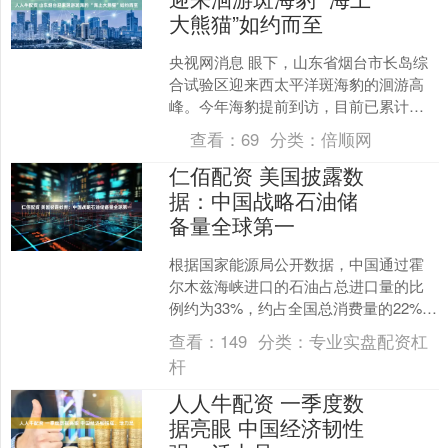
大熊猫”如约而至
央视网消息 眼下，山东省烟台市长岛综
合试验区迎来西太平洋斑海豹的洄游高
峰。今年海豹提前到访，目前已累计监
测到个体41只，种群数量稳步增长。 据
查看：
69
分类：
倍顺网
了解，烟台市长岛综....
仁佰配资 美国披露数
据：中国战略石油储
备量全球第一
根据国家能源局公开数据，中国通过霍
尔木兹海峡进口的石油占总进口量的比
例约为33%，约占全国总消费量的22%。
据美国能源信息局发布的战略石油储备
查看：
149
分类：
专业实盘配资杠
规模数据，截至20....
杆
人人牛配资 一季度数
据亮眼 中国经济韧性