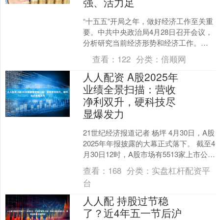
强、活力足
“十五五”开局之年，做好经济工作至关重
要。中共中央政治局4月28日召开会议，
分析研究当前经济形势和经济工作。开
局之年，我国经济起步有力。一季度我
查看：
122
分类：
倍顺网
国经济主要指标好....
人人配资 A股2025年
业绩全景扫描：营收
净利双升，硬科技尽
显爆发力
21世纪经济报道记者 杨坪 4月30日，A股
2025年年报披露的大幕正式落下。 截至4
月30日12时，A股市场有5513家上市公司
的业绩已经揭晓，这不仅是企业对....
查看：
168
分类：
实盘杠杆配资平
台
人人配 持股过节稳
了？近4年五一节后沪