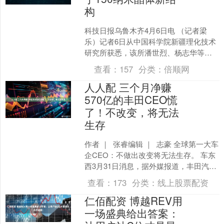
构
科技日报乌鲁木齐4月6日电 （记者梁
乐）记者6日从中国科学院新疆理化技术
研究所获悉，该所潘世烈、杨志华等人
在深紫外非线性光学晶体研究领域再次
查看：
157
分类：
倍顺网
取得重要进展。团队提....
人人配 三个月净赚
570亿的丰田CEO慌
了！不改变，将无法
生存
作者 ｜ 张睿编辑 ｜ 志豪 全球第一大车
企CEO：不做出改变将无法生存。 车东
西3月31日消息，据外媒报道，丰田汽车
CEO佐藤恒治近期向484家供应商发出....
查看：
173
分类：
线上股票配资
仁佰配资 博越REV用
一场盛典给出答案：