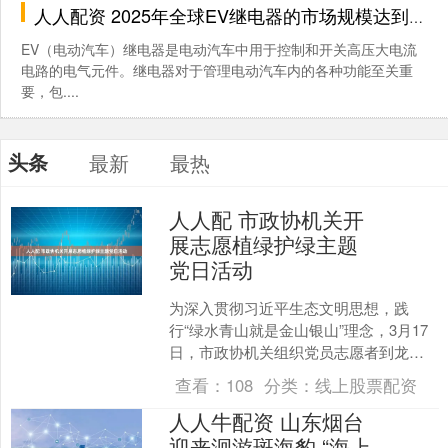
人人配资 2025年全球EV继电器的市场规模达到340亿元，未来预计以27.20%的年复合增长率增长至2032年的1829亿元_新能源_汽车_发展
EV（电动汽车）继电器是电动汽车中用于控制和开关高压大电流
电路的电气元件。继电器对于管理电动汽车内的各种功能至关重
要，包....
头条
最新
最热
人人配 市政协机关开
展志愿植绿护绿主题
党日活动
为深入贯彻习近平生态文明思想，践
行“绿水青山就是金山银山”理念，3月17
日，市政协机关组织党员志愿者到龙文
区英桥花海绿地，开展2026年植树节义
查看：
108
分类：
线上股票配资
务植树暨“植初心....
人人牛配资 山东烟台
迎来洄游斑海豹 “海上