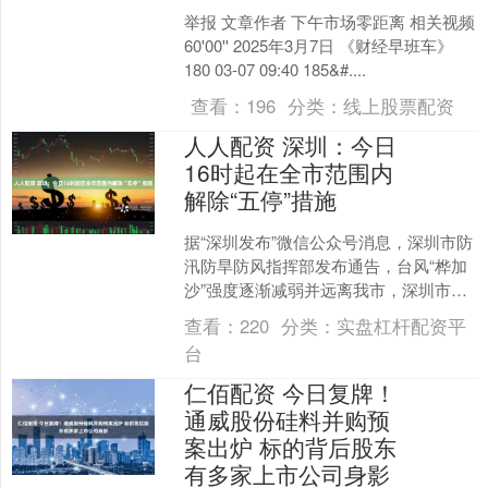
举报 文章作者 下午市场零距离 相关视频
60'00'' 2025年3月7日 《财经早班车》
180 03-07 09:40 185&#....
查看：
196
分类：
线上股票配资
人人配资 深圳：今日
16时起在全市范围内
解除“五停”措施
据“深圳发布”微信公众号消息，深圳市防
汛防旱防风指挥部发布通告，台风“桦加
沙”强度逐渐减弱并远离我市，深圳市气
象台已将台风红色预警信号降级。经市
查看：
220
分类：
实盘杠杆配资平
委、市政府研究决....
台
仁佰配资 今日复牌！
通威股份硅料并购预
案出炉 标的背后股东
有多家上市公司身影