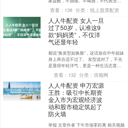
家提醒，不抽烟、不喝酒，不代表没有
心脏疾病，若存在的隐匿性心脏问题被
查看：
138
分类：
线上股票配资
诱发，可能导致心....
人人牛配资 女人一旦
过了50岁，认准这9
款“妈妈烫”，不仅洋
气还显年轻
都说“换发型如换脸”，这话放在中年姐妹
身上再合适不过了。 发型选对了，不光
是显得年轻洋气，更是一种生活态度的
表达——灵动、优雅、从容。而选错
查看：
132
分类：
倍顺网
了，则容易显老又土气....
人人牛配资 申万宏源
王胜：吸引中长期资
金入市为宏观经济波
动和股市稳定筑起了
防火墙
举报 文章作者 下午市场零距离 相关视频