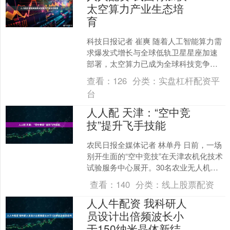
太空算力产业生态培
育
科技日报记者 崔爽 随着人工智能算力需
求爆发式增长与全球低轨卫星星座加速
部署，太空算力已成为全球科技竞争的
新前沿，正处于从技术验证迈向规模化
查看：
126
分类：
实盘杠杆配资平
部署的关键阶段。 “....
台
人人配 天津：“空中竞
技”提升飞手技能
农民日报全媒体记者 林单丹 日前，一场
别开生面的“空中竞技”在天津农机化技术
试验服务中心展开。30名农业无人机飞
手同场比拼喷洒技能，以赛促训、以技
查看：
140
分类：
线上股票配资
会友，为天津智....
人人牛配资 我科研人
员设计出倍频波长小
于150纳米晶体新结