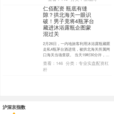
发众多网友....
仁佰配资 瓶底有缝
隙？拱北海关一眼识
破！男子竟将4瓶茅台
藏进沐浴露瓶企图蒙
混过关
2月26日，一内地旅客利用沐浴露瓶藏匿
走私4瓶茅台酒进境，被拱北海关所属闸
口海关当场查获。 当天19时30分许，男
子魏某经拱北口岸旅检大厅的海关“绿色
查看：
146
分类：
专业实盘配资杠
通道”进境....
杆
沪深京指数