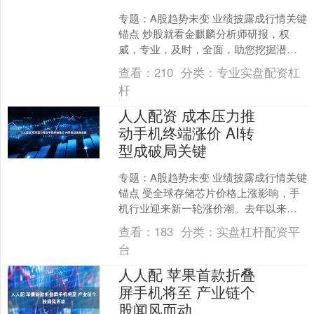
专题：A股趋势未变 业绩披露成行情关键
锚点 炒股就看金麒麟分析师研报，权
威，专业，及时，全面，助您挖掘潜力
主题机会！ 光伏行业深度调整的关口，
查看：
210
分类：
专业实盘配资杠
通威股份（SH60....
杆
人人配资 成本压力推
动手机终端涨价 AI转
型成破局关键
专题：A股趋势未变 业绩披露成行情关键
锚点 受全球存储芯片价格上涨影响，手
机行业迎来新一轮涨价潮。去年以来，AI
服务器爆发式增长抢走大量原本用于手
查看：
183
分类：
实盘杠杆配资平
机生产的内存产....
台
人人配 苹果首款折叠
屏手机将至 产业链个
股闻风而动