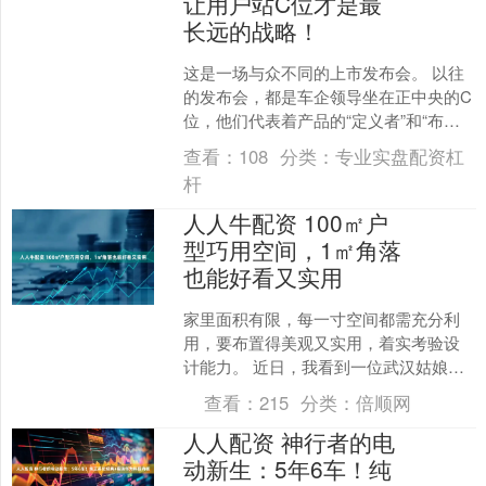
让用户站C位才是最
长远的战略！
这是一场与众不同的上市发布会。 以往
的发布会，都是车企领导坐在正中央的C
位，他们代表着产品的“定义者”和“布道
者”。而新一代长续航增程SUV——吉利
查看：
108
分类：
专业实盘配资杠
博越REV上....
杆
人人牛配资 100㎡户
型巧用空间，1㎡角落
也能好看又实用
家里面积有限，每一寸空间都需充分利
用，要布置得美观又实用，着实考验设
计能力。 近日，我看到一位武汉姑娘
（@婷哥）的100㎡户型，家中玄关、卫
查看：
215
分类：
倍顺网
生间、客厅书房、阳台....
人人配资 神行者的电
动新生：5年6车！纯