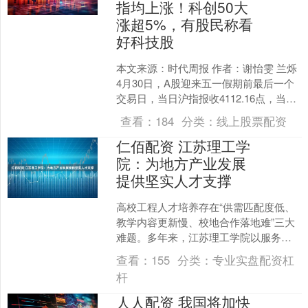
指均上涨！科创50大
涨超5%，有股民称看
好科技股
本文来源：时代周报 作者：谢怡雯 兰烁
4月30日，A股迎来五一假期前最后一个
交易日，当日沪指报收4112.16点，当日
上涨0.11%，站稳4100点关口；深成....
查看：
184
分类：
线上股票配资
仁佰配资 江苏理工学
院：为地方产业发展
提供坚实人才支撑
高校工程人才培养存在“供需匹配度低、
教学内容更新慢、校地合作落地难”三大
难题。多年来，江苏理工学院以服务区
域产业为己任，精准培育高素质应用型
查看：
155
分类：
专业实盘配资杠
人才，为江苏常州新能....
杆
人人配资 我国将加快