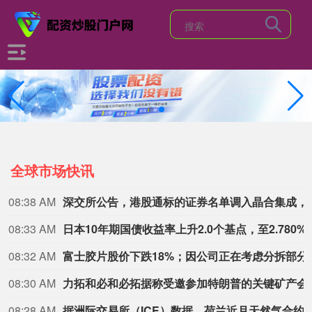
全球市场快讯
08:26 AM
美社媒巨头被判赔近10亿美元
美国新墨西哥州第一司法区法院当地时间8月6日作出裁决，社交媒体“脸书（Facebook）”、“照片墙（Instagram）”的母公司美国“元”公司应向该州一项基金支付5.67 亿美元，用于应对青少年因使用其产品而面临的心理健康问题。 这一裁决源于今年早些时候的一场审判。在那次审判中，新墨西哥州陪审团认定“元”公司需就涉嫌导致青少年心理健康问题及利用其产品进行性剥削的行为，承担3.75亿美元的罚款。这5.67亿美元是在3.75亿美元罚款基础上追加的补救金，二者叠加达9.42亿美元。 此外，根据新的裁决，“元”公司还被要求实施一系列青少年安全措施，包括对青少年使用 Facebook 和 Instagram 设置月度时长限制、限制通知推送、加强对成年人与未成年人联系的管控、为AI 聊天机器人增设安全防护，以及强化对儿童性虐待报告的审查。 “元”公司表示将对这一裁决提出上诉，并称公司一直在努力识别并清除平台上的有害内容。 （CCTV国际时讯）
08:22 AM
日经指数下跌0.7% 受芯片相关股票拖累
随着对中东冲突和能源成本的不确定性持续存在，日本股市早盘走低。芯片相关股票领跌。Lasertec下跌9.8%，软银集团下跌6.1%，Screen Holdings下跌4.2%。美元报158.49日元，周四东京股市收盘时为157.81日元。投资者正关注企业盈利，普利司通定于周五晚些时候公布季度业绩。日经指数下跌0.7%，报65,210.13点。
08:21 AM
20年期日本国债收益率上涨2
08:21 AM
“2026年春节过后，我几乎没有短剧可拍了。”
08:20 AM
磷化铟景气度高涨 3只概念股获机构积极关注
近期，磷化铟价格显著上涨。上海有色网数据显示，4英寸磷